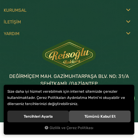
KURUMSAL
İLETİŞİM
YARDIM
DEĞİRMİÇEM MAH. GAZİMUHTARPAŞA BLV. NO: 31/A
ŞEHİTKAMİL/GAZİANTEP
Size daha iyi hizmet verebilmek için internet sitemizde çerezler
0 (342) 215 17 57
-
336 38 38
kullanılmaktadır. Çerez Politikaları Aydınlatma Metni’ni okuyabilir ve
dilerseniz tercihlerinizi değiştirebilirsiniz.
© 2023
REİSOĞLU BAKLAVA
. Tüm hakları saklıdır.
Tercihleri Ayarla
Tümünü Kabul Et
Gizlilik ve Çerez Politikası
0