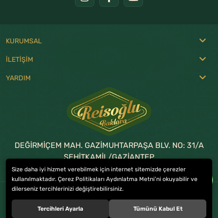
KURUMSAL
İLETİŞİM
YARDIM
DEĞİRMİÇEM MAH. GAZİMUHTARPAŞA BLV. NO: 31/A
ŞEHİTKAMİL/GAZİANTEP
Size daha iyi hizmet verebilmek için internet sitemizde çerezler
0 (342) 215 17 57
-
336 38 38
kullanılmaktadır. Çerez Politikaları Aydınlatma Metni’ni okuyabilir ve
dilerseniz tercihlerinizi değiştirebilirsiniz.
© 2023
REİSOĞLU BAKLAVA
. Tüm hakları saklıdır.
Tercihleri Ayarla
Tümünü Kabul Et