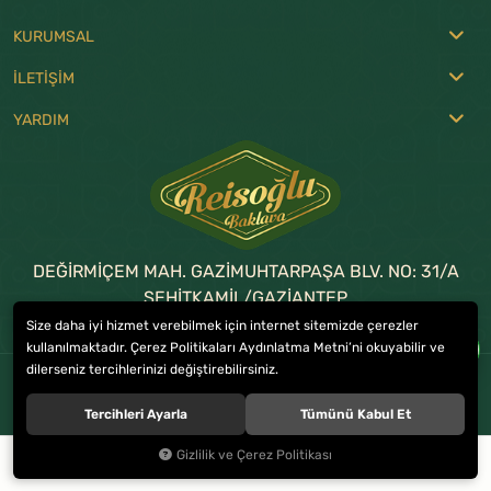
KURUMSAL
İLETİŞİM
YARDIM
DEĞİRMİÇEM MAH. GAZİMUHTARPAŞA BLV. NO: 31/A
ŞEHİTKAMİL/GAZİANTEP
Size daha iyi hizmet verebilmek için internet sitemizde çerezler
0 (342) 215 17 57
-
336 38 38
kullanılmaktadır. Çerez Politikaları Aydınlatma Metni’ni okuyabilir ve
dilerseniz tercihlerinizi değiştirebilirsiniz.
© 2023
REİSOĞLU BAKLAVA
. Tüm hakları saklıdır.
Tercihleri Ayarla
Tümünü Kabul Et
Gizlilik ve Çerez Politikası
0