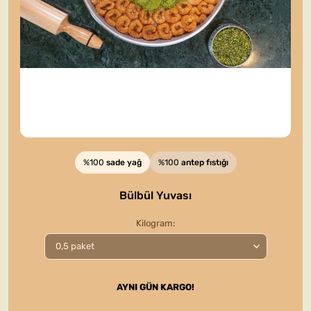
%100
sade yağ
%100
antep fıstığı
Bülbül Yuvası
Kilogram
AYNI GÜN KARGO!