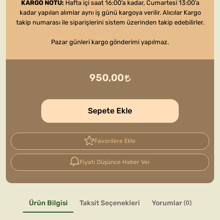
KARGO NOTU:
Hafta içi saat 16:00’a kadar, Cumartesi 13:00’a
kadar yapılan alımlar aynı iş günü kargoya verilir. Alıcılar Kargo
takip numarası ile siparişlerini sistem üzerinden takip edebilirler.
Pazar günleri kargo gönderimi yapılmaz.
950,00
Sepete Ekle
Favorilere Ekle
Fiyatı Düşünce Haber Ver
Ürün Bilgisi
Taksit Seçenekleri
Yorumlar
(0)