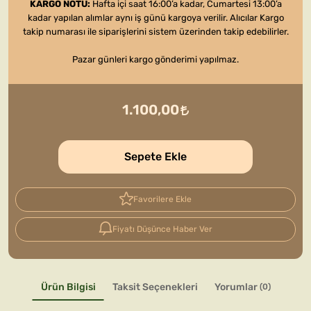
KARGO NOTU:
Hafta içi saat 16:00’a kadar, Cumartesi 13:00’a
kadar yapılan alımlar aynı iş günü kargoya verilir. Alıcılar Kargo
takip numarası ile siparişlerini sistem üzerinden takip edebilirler.
Pazar günleri kargo gönderimi yapılmaz.
1.100,00
Sepete Ekle
Favorilere Ekle
Fiyatı Düşünce Haber Ver
Ürün Bilgisi
Taksit Seçenekleri
Yorumlar
(0)