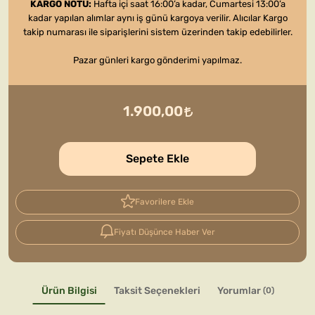
KARGO NOTU:
Hafta içi saat 16:00’a kadar, Cumartesi 13:00’a
kadar yapılan alımlar aynı iş günü kargoya verilir. Alıcılar Kargo
takip numarası ile siparişlerini sistem üzerinden takip edebilirler.
Pazar günleri kargo gönderimi yapılmaz.
1.900,00
Sepete Ekle
Favorilere Ekle
Fiyatı Düşünce Haber Ver
Ürün Bilgisi
Taksit Seçenekleri
Yorumlar
(0)