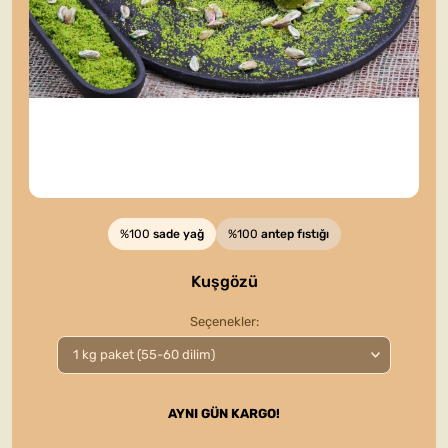
%100
sade yağ
%100
antep fıstığı
Kuşgözü
Seçenekler
AYNI GÜN KARGO!