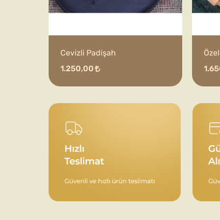
Cevizli Padişah
Özel
1.250,00
1.6