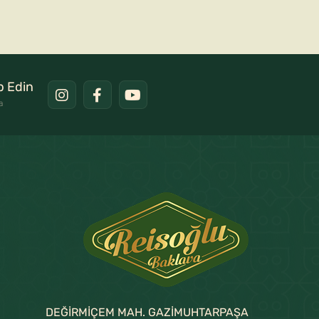
ip Edin
a
DEĞİRMİÇEM MAH. GAZİMUHTARPAŞA