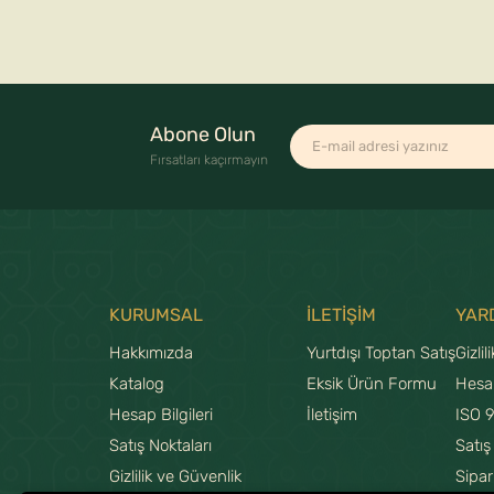
Abone Olun
Fırsatları kaçırmayın
KURUMSAL
İLETİŞİM
YAR
Hakkımızda
Yurtdışı Toptan Satış
Gizlil
Katalog
Eksik Ürün Formu
Hesa
Hesap Bilgileri
İletişim
ISO 
Satış Noktaları
Satış
Gizlilik ve Güvenlik
Sipar