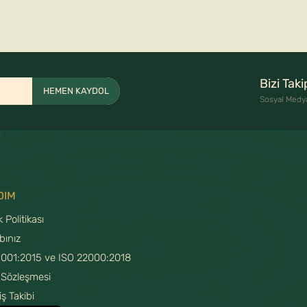
Bizi Tak
HEMEN KAYDOL
Sosyal Medy
DIM
ik Politikası
bınız
9001:2015 ve ISO 22000:2018
 Sözleşmesi
iş Takibi