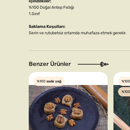
İçindekiler:
%100 Doğal Antep Fıstığı
1.Sınıf
Saklama Koşulları:
Serin ve rutubetsiz ortamda muhafaza etmek gerekir.
Benzer Ürünler
%100
sade yağ
%10
%10