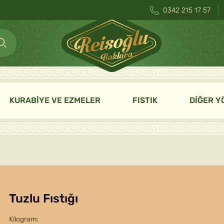
0342 215 17 57
KURABİYE VE EZMELER
FISTIK
DİĞER Y
Tuzlu Fıstığı
Kilogram