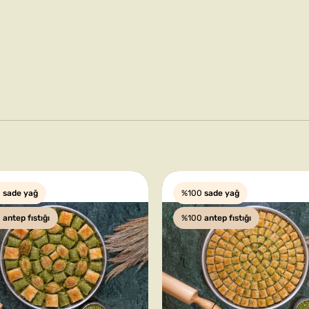
0
sade yağ
%100
sade yağ
0
antep fıstığı
%100
antep fıstığı