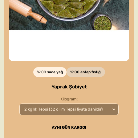
%100
sade yağ
%100
antep fıstığı
Yaprak Şöbiyet
Kilogram
AYNI GÜN KARGO!