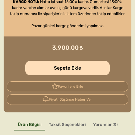
KARGO NOTU:
Hafta içi saat 16:00’a kadar, Cumartesi 13:00’a
kadar yapılan alımlar aynı iş günü kargoya verilir. Alıcılar Kargo
takip numarası ile siparişlerini sistem üzerinden takip edebilirler.
Pazar günleri kargo gönderimi yapılmaz.
3.900,00
Sepete Ekle
Favorilere Ekle
Fiyatı Düşünce Haber Ver
Ürün Bilgisi
Taksit Seçenekleri
Yorumlar
(0)