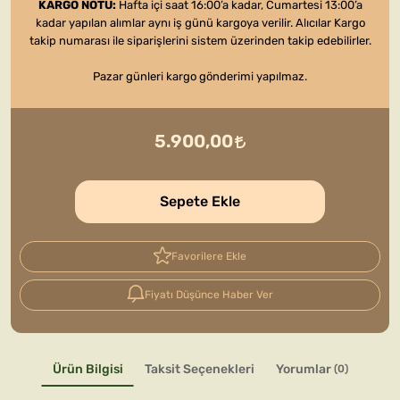
KARGO NOTU:
Hafta içi saat 16:00’a kadar, Cumartesi 13:00’a
kadar yapılan alımlar aynı iş günü kargoya verilir. Alıcılar Kargo
takip numarası ile siparişlerini sistem üzerinden takip edebilirler.
Pazar günleri kargo gönderimi yapılmaz.
5.900,00
Sepete Ekle
Favorilere Ekle
Fiyatı Düşünce Haber Ver
Ürün Bilgisi
Taksit Seçenekleri
Yorumlar
(0)