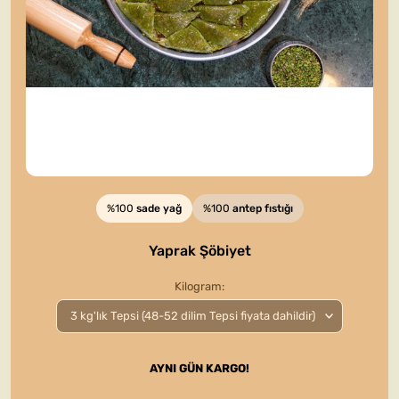
%100
sade yağ
%100
antep fıstığı
Yaprak Şöbiyet
Kilogram
AYNI GÜN KARGO!