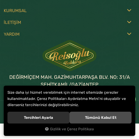
KURUMSAL
İLETİŞİM
YARDIM
DEĞİRMİÇEM MAH. GAZİMUHTARPAŞA BLV. NO: 31/A
ŞEHİTKAMİL/GAZİANTEP
Size daha iyi hizmet verebilmek için internet sitemizde çerezler
0 (342) 215 17 57
-
336 38 38
kullanılmaktadır. Çerez Politikaları Aydınlatma Metni’ni okuyabilir ve
dilerseniz tercihlerinizi değiştirebilirsiniz.
© 2023
REİSOĞLU BAKLAVA
. Tüm hakları saklıdır.
Tercihleri Ayarla
Tümünü Kabul Et
Gizlilik ve Çerez Politikası
0