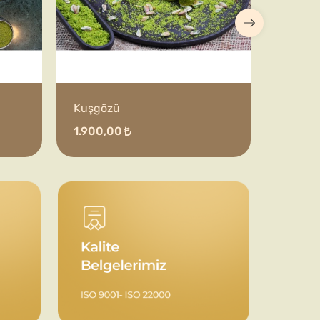
Kuşgözü
1.900,00
1.250,