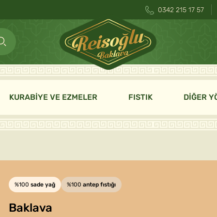
0342 215 17 57
KURABİYE VE EZMELER
FISTIK
DİĞER Y
%100
sade yağ
%100
antep fıstığı
Baklava