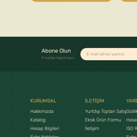
Abone Olun
Fırsatları kaçırmayın
KURUMSAL
İLETİŞİM
YAR
Hakkımızda
Yurtdışı Toptan Satış
Gizlil
Katalog
Eksik Ürün Formu
Hesa
Hesap Bilgileri
İletişim
ISO 
Satış Noktaları
Satış