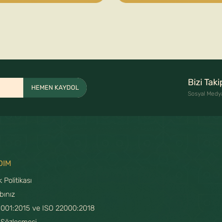
Bizi Tak
HEMEN KAYDOL
Sosyal Medy
DIM
ik Politikası
bınız
9001:2015 ve ISO 22000:2018
 Sözleşmesi