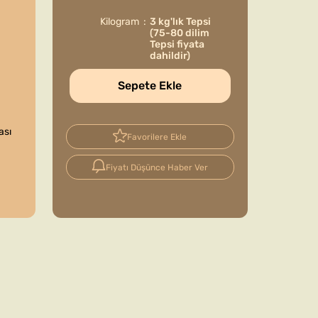
Kilogram
3 kg'lık Tepsi
(75-80 dilim
Tepsi fiyata
dahildir)
Sepete Ekle
ası
Favorilere Ekle
Fiyatı Düşünce Haber Ver