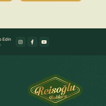
ip Edin
a