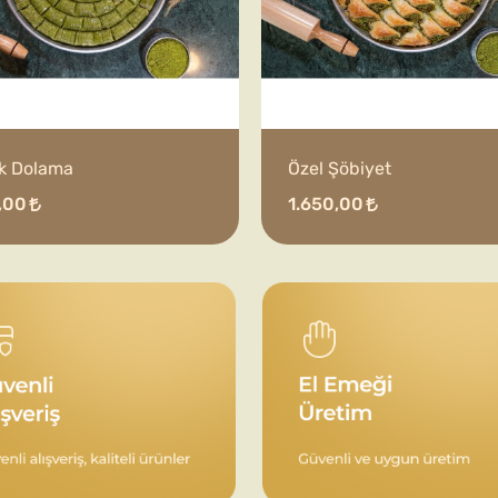
ık Dolama
Özel Şöbiyet
,00
1.650,00