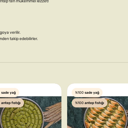
ziantep'ten mükemmel lezzet!
oya verilir.
nden takip edebilirler.
0
sade yağ
%100
sade yağ
0
antep fıstığı
%100
antep fıstığı