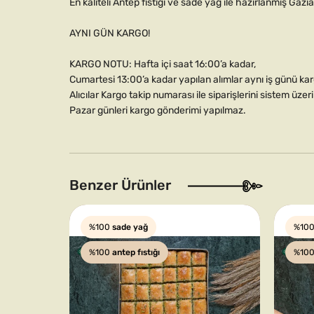
En kaliteli Antep fıstığı ve sade yağ ile hazırlanmış Ga
AYNI GÜN KARGO!
KARGO NOTU: Hafta içi saat 16:00’a kadar,
Cumartesi 13:00’a kadar yapılan alımlar aynı iş günü karg
Alıcılar Kargo takip numarası ile siparişlerini sistem üzeri
Pazar günleri kargo gönderimi yapılmaz.
Benzer Ürünler
%100
sade yağ
%10
%100
antep fıstığı
%10