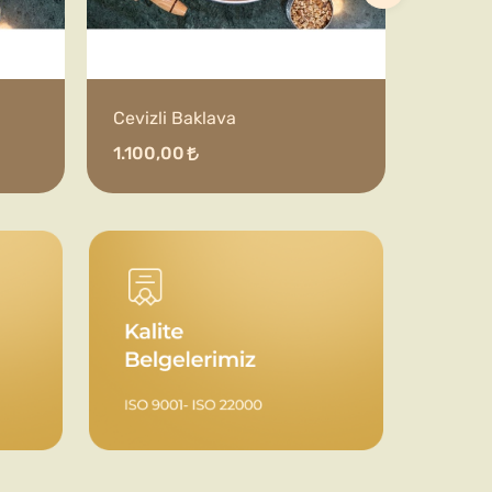
Cevizli Baklava
1.100,00
1.600,