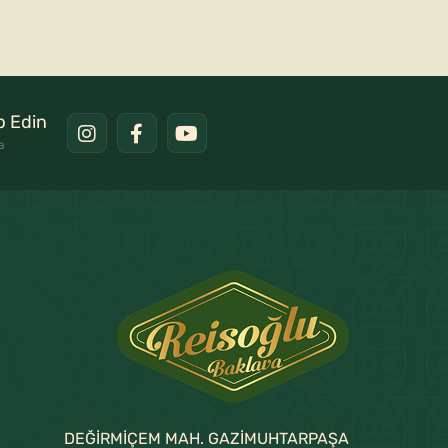
ip Edin
a
DEĞİRMİÇEM MAH. GAZİMUHTARPAŞA