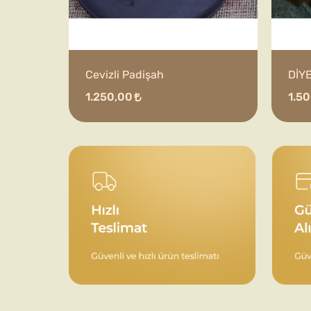
Cevizli Padişah
DİY
1.250,00
1.5