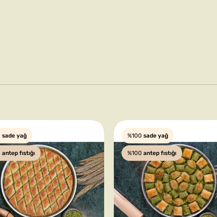
0
sade yağ
%100
sade yağ
0
antep fıstığı
%100
antep fıstığı