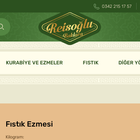
0342 215 17 57
KURABİYE VE EZMELER
FISTIK
DİĞER Y
Fıstık Ezmesi
Kilogram