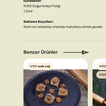
İçindekiler:
%100 Doğal Antep Fıstığı
1.Sınıf
Saklama Koşulları:
Serin ve rutubetsiz ortamda muhafaza etmek gerekir.
Benzer Ürünler
%100
sade yağ
%10
%10