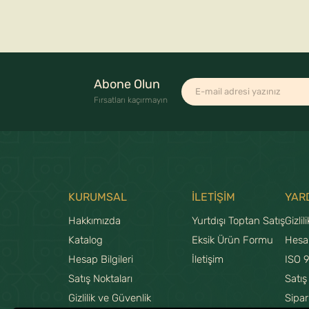
Abone Olun
Fırsatları kaçırmayın
KURUMSAL
İLETİŞİM
YAR
Hakkımızda
Yurtdışı Toptan Satış
Gizlil
Katalog
Eksik Ürün Formu
Hesa
Hesap Bilgileri
İletişim
ISO 
Satış Noktaları
Satış
Gizlilik ve Güvenlik
Sipar