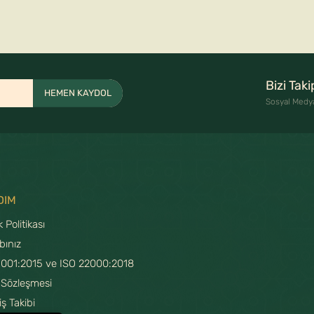
Bizi Tak
HEMEN KAYDOL
Sosyal Medy
DIM
ik Politikası
bınız
9001:2015 ve ISO 22000:2018
 Sözleşmesi
iş Takibi