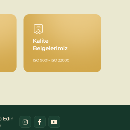
ip Edin
a