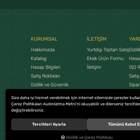
KURUMSAL
İLETİŞİM
YAR
Hakkımızda
Yurtdışı Toptan Satış
Gizlil
Katalog
Eksik Ürün Formu
Hesa
Hesap Bilgileri
İletişim
ISO 
Satış Noktaları
Satış
Gizlilik ve Güvenlik
Sipar
Teslimat ve İade Şartları
Şifre
Size daha iyi hizmet verebilmek için internet sitemizde çerezler kulla
Yurtdışı Franchise Başvuru
Yeni 
Çerez Politikaları Aydınlatma Metni’ni okuyabilir ve dilerseniz tercihler
değiştirebilirsiniz.
Tercihleri Ayarla
Tümünü Kabul E
Gizlilik ve Çerez Politikası