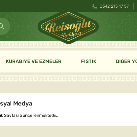
0342 215 17 57
KURABİYE VE EZMELER
FISTIK
DİĞER Y
syal Medya
rik Sayfası Güncellenmektedir...