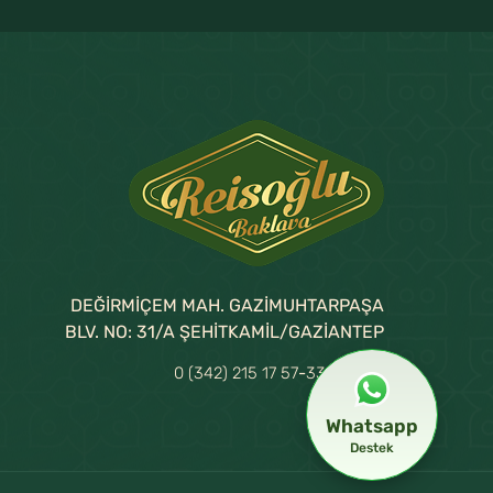
DEĞİRMİÇEM MAH. GAZİMUHTARPAŞA
BLV. NO: 31/A ŞEHİTKAMİL/GAZİANTEP
0 (342) 215 17 57
-
336 38 38
Whatsapp
Destek