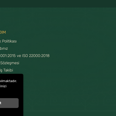
DIM
ik Politikası
bınız
9001:2015 ve ISO 22000:2018
 Sözleşmesi
iş Takibi
 Hatırlatma
nılmaktadır.
Üyelik
inizi
t