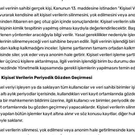
sel verinin sahibi gerçek kişi, Kanunun 13. maddesine istinaden “Kişisel 
urarak kendisine ait kişisel verilerin silinmesini, yok edilmesini veya an
hinden itibaren en geç otuz gün içinde sonuçlandırılır. Kişisel verilerin s
li kişinin kimlik tespitinin yapılmış olması kaydıyla değerlendirilecektir
rlenen yöntemler aracılığıyla bilgi verilir. Yasal gereklilikler nedeniyle iş
lerinin silinemeyeceği veri sahibine beyan edilir. İlgili verinin işlendiği bi
dan kalkıp kalkmadığını inceler. İşleme şartlarının tamamı ortadan kalkmı
isinde siler, yok eder veya anonim hale getirir. Kişisel verileri işleme şa
ler üçüncü kişilere aktarılmışsa, ilgili verinin işlendiği birim bu durumu 
i nezdinde Yönetmelik kapsamında gerekli işlemlerin yapılmasını temin ed
. Kişisel Verilerin Periyodik Gözden Geçirmesi
sel veriyi işleyen ya da saklayan tüm kullanıcılar ve veri sahibi birimler iş
altı aylık periyodlar içerisinde, kullandıkları veri kayıt ortamlarında göz
 bir mahkemenin bildirimi üzerine, ilgili kullanıcı ve birimler, periyodik 
t ortamlarında bu gözden geçirmeyi yapacaklardır. Kişisel verilerin sili
li yapılan bütün işlemler kayıt altına alınır ve söz konusu kayıtlar, diğer 
yle saklanır.
sel verilerin silinmesi, yok edilmesi veya anonim hale getirilmesinde kan