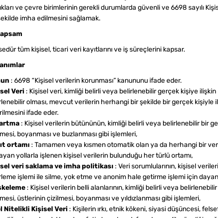
ıkları ve çevre birimlerinin gerekli durumlarda güvenli ve 6698 sayılı K
 şekilde imha edilmesini sağlamak.
Kapsam
edür tüm kişisel, ticari veri kayıtlarını ve iş süreçlerini kapsar.
Tanımlar
nun
: 6698 “Kişisel verilerin korunması” kanununu ifade eder.
sel Veri
: Kişisel veri, kimliği belirli veya belirlenebilir gerçek kişiye ilişkin
rlenebilir olması, mevcut verilerin herhangi bir şekilde bir gerçek kişiyle il
rilmesini ifade eder.
artma
: Kişisel verilerin bütününün, kimliği belirli veya belirlenebilir bir 
lmesi, boyanması ve buzlanması gibi işlemleri,
ıt ortamı
: Tamamen veya kısmen otomatik olan ya da herhangi bir veri
yan yollarla işlenen kişisel verilerin bulunduğu her türlü ortamı,
isel veri saklama ve imha politikası
: Veri sorumlularının, kişisel verile
rleme işlemi ile silme, yok etme ve anonim hale getirme işlemi için dayana
skeleme
: Kişisel verilerin belli alanlarının, kimliği belirli veya belirlenebi
nmesi, üstlerinin çizilmesi, boyanması ve yıldızlanması gibi işlemleri,
 Nitelikli Kişisel Veri
: Kişilerin ırkı, etnik kökeni, siyasi düşüncesi, fels