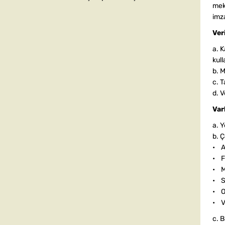
meka
imza
Ver
a. K
kull
b. M
c. T
d. V
Var
a. 
b. 
• Ağ
• Fl
• M
• Si
• Op
• Ve
c. B