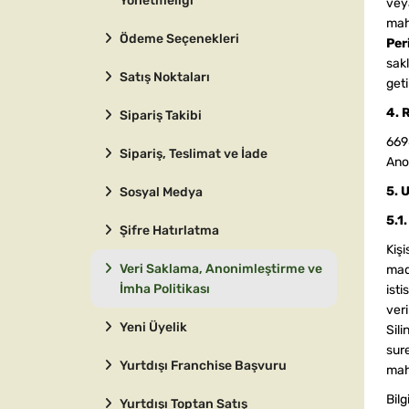
veya
mahk
Ödeme Seçenekleri
Per
sakl
Satış Noktaları
geti
4. 
Sipariş Takibi
6698
Sipariş, Teslimat ve İade
Ano
5. 
Sosyal Medya
5.1
Şifre Hatırlatma
Kişi
Veri Saklama, Anonimleştirme ve
mad
İmha Politikası
ist
veri
Yeni Üyelik
Sil
sure
Yurtdışı Franchise Başvuru
mah
Bilg
Yurtdışı Toptan Satış