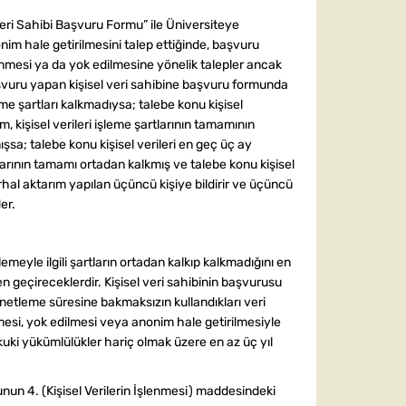
Veri Sahibi Başvuru Formu” ile Üniversiteye
onim hale getirilmesini talep ettiğinde, başvuru
ilinmesi ya da yok edilmesine yönelik talepler ancak
. Başvuru yapan kişisel veri sahibine başvuru formunda
leme şartları kalkmadıysa; talebe konu kişisel
rim, kişisel verileri işleme şartlarının tamamının
şsa; talebe konu kişisel verileri en geç üç ay
rtlarının tamamı ortadan kalkmış ve talebe konu kişisel
derhal aktarım yapılan üçüncü kişiye bildirir ve üçüncü
er.
lemeyle ilgili şartların ortadan kalkıp kalkmadığını en
den geçireceklerdir. Kişisel veri sahibinin başvurusu
denetleme süresine bakmaksızın kullandıkları veri
nmesi, yok edilmesi veya anonim hale getirilmesiyle
hukuki yükümlülükler hariç olmak üzere en az üç yıl
unun 4. (Kişisel Verilerin İşlenmesi) maddesindeki