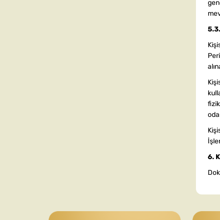
gene
mev
5.3
Kişi
Per
alın
Kişi
kull
fizi
odas
Kişi
İşle
6. 
Dokü