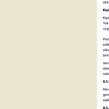
akta
Kiş
Kişi
Yok
uygu
Per
edil
sili
biri
Ver
alı
sak
5.1
Merk
gere
sak
5.1