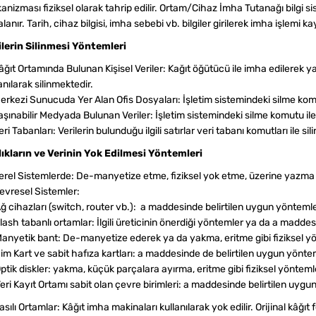
nizması fiziksel olarak tahrip edilir. Ortam/Cihaz İmha Tutanağı bilgi s
lanır. Tarih, cihaz bilgisi, imha sebebi vb. bilgiler girilerek imha işlemi kayı
ilerin Silinmesi Yöntemleri
âğıt Ortamında Bulunan Kişisel Veriler: Kağıt öğütücü ile imha edilerek
anılarak silinmektedir.
erkezi Sunucuda Yer Alan Ofis Dosyaları: İşletim sistemindeki silme komutu
aşınabilir Medyada Bulunan Veriler: İşletim sistemindeki silme komutu ile s
eri Tabanları: Verilerin bulunduğu ilgili satırlar veri tabanı komutları ile silin
lıkların ve Verinin Yok Edilmesi Yöntemleri
Yerel Sistemlerde: De-manyetize etme, fiziksel yok etme, üzerine yazma y
Çevresel Sistemler:
 cihazları (switch, router vb.): a maddesinde belirtilen uygun yöntemler 
ash tabanlı ortamlar: İlgili üreticinin önerdiği yöntemler ya da a maddesin
anyetik bant: De-manyetize ederek ya da yakma, eritme gibi fiziksel yön
m Kart ve sabit hafıza kartları: a maddesinde de belirtilen uygun yöntemle
tik diskler: yakma, küçük parçalara ayırma, eritme gibi fiziksel yöntemler
ri Kayıt Ortamı sabit olan çevre birimleri: a maddesinde belirtilen uygun 
asılı Ortamlar: Kâğıt imha makinaları kullanılarak yok edilir. Orijinal kâ