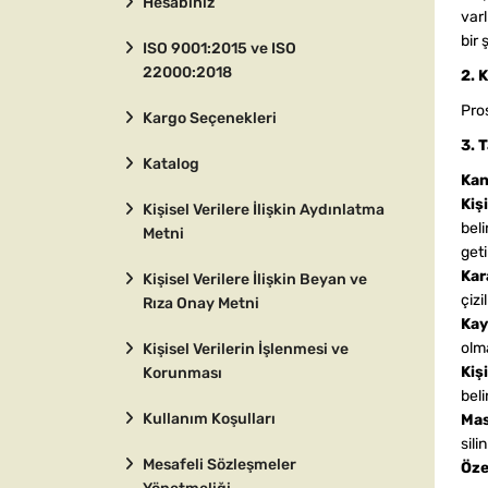
Hesabınız
varl
bir
ISO 9001:2015 ve ISO
22000:2018
2. 
Pros
Kargo Seçenekleri
3. 
Katalog
Ka
Kişi
Kişisel Verilere İlişkin Aydınlatma
beli
Metni
geti
Kar
Kişisel Verilere İlişkin Beyan ve
çizi
Rıza Onay Metni
Kay
olma
Kişisel Verilerin İşlenmesi ve
Kiş
Korunması
beli
Kullanım Koşulları
Ma
sili
Mesafeli Sözleşmeler
Özel
Yönetmeliği