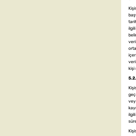
Kişi
başv
tari
ilgi
beli
veri
orta
içer
veri
kiş
5.2
Kişi
geç 
veya
kayı
ilgi
süre
Kişi