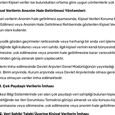
rılan Kişisel veriler ise bulundukları ortama göre uygun yöntemlerle yok e
isel Verilerin Anonim Hale Getirilmesi Yöntemleri:
sel verilerin Anonim hale getirilmesi aşamasında, Kişisel Verileri Koruma 
 Edilmesi veya Anonim Hale Getirilmesi Rehberinde gösterilen Kişisel Ve
n olanı kullanılır.
iyodik gözden geçirmeler neticesinde veya herhangi bir anda veri işleme
diğinde ilgili kullanıcı veya veri sahibi, ilgili kişisel verinin kendi bünye
nmesine, yok edilmesine veya anonim hale getirilmesine karar verecektir. 
minden görüş alınarak işlem yapılacaktır.
ilerin imha edilmesinde Devlet Arşivleri Genel Müdürlüğünün yayınladığı 
nır. Birim arşivinde, Kurum arşivinde veya Devlet Arşivlerinde olması ge
ınca olmayan veriler imha edilmektedir.
.1. Çok Paydaşlı Verilerin İmhası
ezi Bilgi Sistemlerinde yer alan çok paydaşlı veri sahipliği bulunan kişis
ktiğinde ise Veri Sorumlusu Temsilcisi görüşü alınarak ve söz konusu kişi
lanmasına veya silinmesine, yok edilmesine veya anonim hale getirilmesin
.2. Veri Sahibi Talebi Üzerine Kişisel Verilerin İmhası