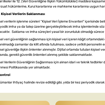
l ilkeler ile 12. (Veri Güvenliğine İlişkin Yükümlülükler) maddesi kapsamınd
zuat hükümlerine, Kurul kararlarına ve mahkeme kararlarına uygun har
. Kişisel Verilerin Saklanması
sel verilerin işlenme süreleri “Kişisel Veri İşleme Envanteri” içerisinde beli
iyodik imha ya da talep üzerine gerçekleştirilecek imha işlemlerinde sö
acaktır. Saklama ve imha süreçleri yasal bir zorunluluk olmadığı sürece ve
sel veri güvenliğinin sağlanması için kişisel veri içeren kâğıt ortamındak
anılmadığı zamanlar da kilit altında tutulması, sadece yetkili personelin er
ksel güvenliğe ilişkin önlemler alınmıştır. Dijital ortamda tutulan kişisel
ında, gerekli güvenlik önlemleri alınmış şekilde saklanmaktadır.
sel Verilerin Güvenliğinin Sağlanması için alınan idari ve teknik tedbirler 
nmesi Politikasında yer almaktadır.
Kontrol
manlar ihtiyaç halinde revize edildiği gibi, yılda bir kez periyodik olarak k