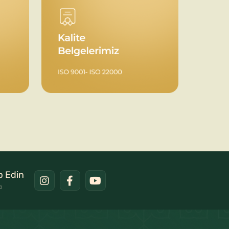
ip Edin
a