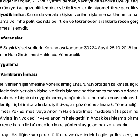
 diğer inançları, kılık ve kıyafeti, dernek, vakıf ya da sendika üyeliği, sağ
ûmiyeti ve güvenlik tedbirleriyle ilgili verileri ile biyometrik ve genetik v
iyodik imha
: Kanunda yer alan kişisel verilerin işlenme şartlarının tam
ama ve imha politikasında belirtilen ve tekrar eden aralıklarla resen ge
rmesi işlemidir.
Referanslar
 Sayılı Kişisel Verilerin Korunması Kanunun 30224 Sayılı 28.10.2018 tarihl
nim Hale Getirilmesi Hakkında Yönetmelik
Uygulama
. Varlıkların İmhası
sel verilerin işlenmesine yönelik amaç unsurunun ortadan kalkması, açık
delerinde yer alan kişisel verilerin işlenme şartlarının tamamının orta
isnalardan hiçbirinin uygulanamayacağı bir durumun söz konusu olması hal
ler, ilgili iş birimi tarafından, iş ihtiyaçları göz önüne alınarak, Yönetmeliği
inmesi, Yok Edilmesi veya Anonim Hale Getirilmesi maddeleri ) kapsamı
tiyle silinir, yok edilir veya anonim hale getirilir. Ancak kesinleşmiş b
keme kararı ile hükmedilen imha yöntemi uygulanmak zorundadır.
i kayıt özelliğine sahip her türlü cihazın üzerindeki bilgiler yetkisiz erişim