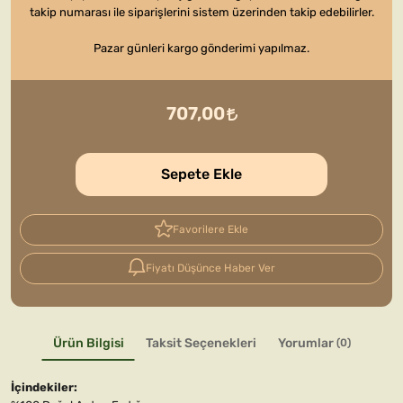
takip numarası ile siparişlerini sistem üzerinden takip edebilirler.
Pazar günleri kargo gönderimi yapılmaz.
707,00
Sepete Ekle
Favorilere Ekle
Fiyatı Düşünce Haber Ver
Ürün Bilgisi
Taksit Seçenekleri
Yorumlar
(0)
İçindekiler: