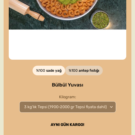
%100
sade yağ
%100
antep fıstığı
Bülbül Yuvası
Kilogram
AYNI GÜN KARGO!