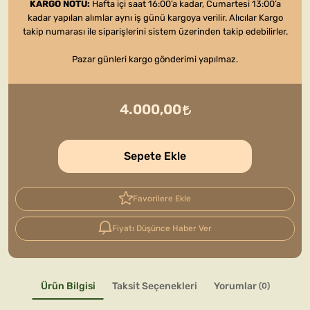
KARGO NOTU:
Hafta içi saat 16:00’a kadar, Cumartesi 13:00’a
kadar yapılan alımlar aynı iş günü kargoya verilir. Alıcılar Kargo
takip numarası ile siparişlerini sistem üzerinden takip edebilirler.
Pazar günleri kargo gönderimi yapılmaz.
4.000,00
Sepete Ekle
Favorilere Ekle
Fiyatı Düşünce Haber Ver
Ürün Bilgisi
Taksit Seçenekleri
Yorumlar
(0)